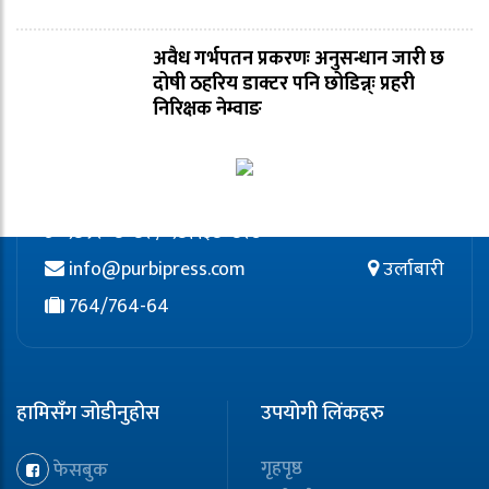
अवैध गर्भपतन प्रकरणः अनुसन्धान जारी छ
दोषी ठहरिय डाक्टर पनि छोडिन्न्ः प्रहरी
निरिक्षक नेम्वाङ
९८५२०८०८२ / ९८११३८०८२७
info@purbipress.com
उर्लाबारी
764/764-64
हामिसँग जोडीनुहोस
उपयोगी लिंकहरु
गृहपृष्ठ
फेसबुक