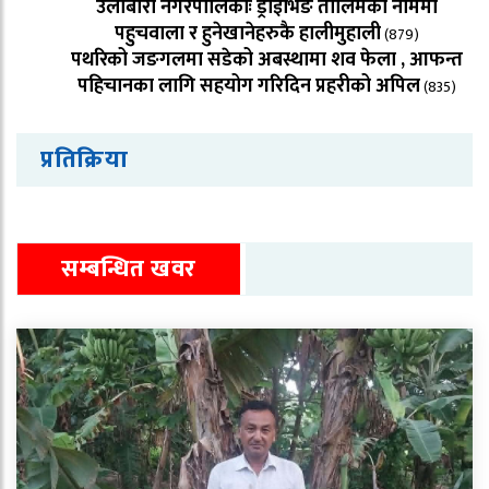
उर्लाबारी नगरपालिकाः ड्राईभिङ तालिमका नाममा
पहुचवाला र हुनेखानेहरुकै हालीमुहाली
(879)
पथरिको जङगलमा सडेको अबस्थामा शव फेला , आफन्त
पहिचानका लागि सहयोग गरिदिन प्रहरीको अपिल
(835)
प्रतिक्रिया
सम्बन्धित खवर