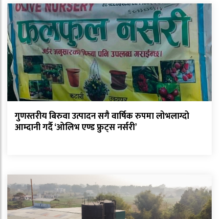
गुणस्तरीय बिरुवा उत्पादन सगै वार्षिक रुपमा लोभलाग्दो
आम्दानी गर्दै ‘ओलिभ एण्ड फ्रुट्स नर्सरी’