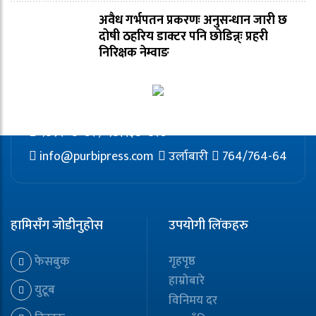
अवैध गर्भपतन प्रकरणः अनुसन्धान जारी छ
दोषी ठहरिय डाक्टर पनि छोडिन्न्ः प्रहरी
निरिक्षक नेम्वाङ
९८५२०८०८२ / ९८११३८०८२७
info@purbipress.com
उर्लाबारी
764/764-64
हामिसँग जोडीनुहोस
उपयोगी लिंकहरु
गृहपृष्ठ
फेसबुक
हाम्रोबारे
युटूब
विनिमय दर