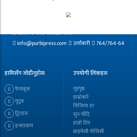
९८५२०८०८२ / ९८११३८०८२७
info@purbipress.com
उर्लाबारी
764/764-64
हामिसँग जोडीनुहोस
उपयोगी लिंकहरु
गृहपृष्ठ
फेसबुक
हाम्रोबारे
युटूब
विनिमय दर
ट्विटहरु
सुन चाँदि
हाम्रो टिम
इन्स्टाग्राम
प्राइभेसी पोलिसी