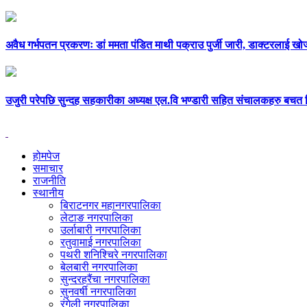
अवैध गर्भपतन प्रकरणः डां ममता पंडित माथी पक्राउ पुर्जी जारी, डाक्टरलाई खोज्
उजुरी परेपछि सुन्दह सहकारीका अध्यक्ष एल.वि भण्डारी सहित संचालकहरु बचत फ
होमपेज
समाचार
राजनीति
स्थानीय
बिराटनगर महानगरपालिका
लेटाङ नगरपालिका
उर्लाबारी नगरपालिका
रतुवामाई नगरपालिका
पथरी शनिश्चिरे नगरपालिका
बेलबारी नगरपालिका
सुन्दरहरैंचा नगरपालिका
सुनवर्षी नगरपालिका
रंगेली नगरपालिका