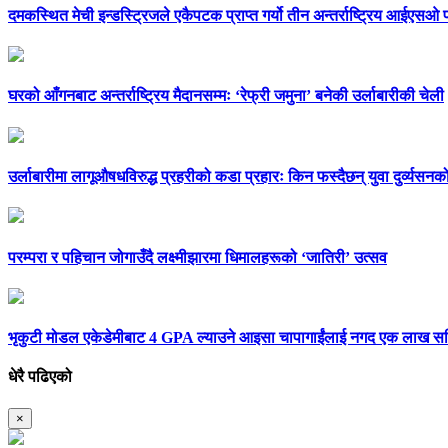
दमकस्थित मेची इन्डस्ट्रिजले एकैपटक प्राप्त गर्यो तीन अन्तर्राष्ट्रिय आईएसओ 
घरको आँगनबाट अन्तर्राष्ट्रिय मैदानसम्मः ‘रेफ्री जमुना’ बनेकी उर्लाबारीकी चेली
उर्लाबारीमा लागूऔषधविरुद्ध प्रहरीको कडा प्रहारः किन फस्दैछन् युवा दुर्व्य
परम्परा र पहिचान जोगाउँदै लक्ष्मीझारमा धिमालहरूको ‘जातिरी’ उत्सव
भृकुटी मोडल एकेडेमीबाट 4 GPA ल्याउने आइसा चापागाईंलाई नगद एक लाख सह
धेरै पढिएको
×