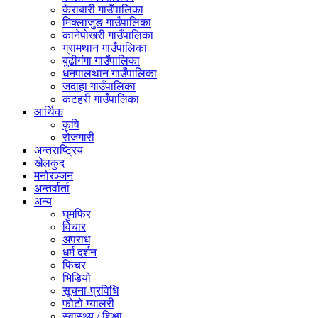
केराबारी गाउँपालिका
मिक्लाजुङ गाउँपालिका
कानेपोखरी गाउँपालिका
ग्रामथान गाउँपालिका
बुढीगंगा गाउँपालिका
धनपालथान गाउँपालिका
जदाहा गाउँपालिका
कटहरी गाउँपालिका
आर्थिक
कृषि
रोजगारी
अन्तराष्ट्रिय
खेलकुद
मनोरञ्जन
अन्तर्वार्ता
अन्य
घुमफिर
विचार
अपराध
धर्म दर्शन
फिचर
भिडियो
सूचना-प्रविधि
फोटो ग्यालरी
स्वास्थ्य / शिक्षा