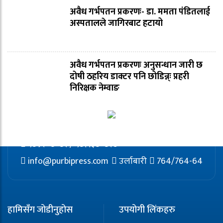
अवैध गर्भपतन प्रकरणः- डा. ममता पंडितलाई
अस्पतालले जागिरबाट हटायो
अवैध गर्भपतन प्रकरणः अनुसन्धान जारी छ
दोषी ठहरिय डाक्टर पनि छोडिन्न्ः प्रहरी
निरिक्षक नेम्वाङ
९८५२०८०८२ / ९८११३८०८२७
info@purbipress.com
उर्लाबारी
764/764-64
हामिसँग जोडीनुहोस
उपयोगी लिंकहरु