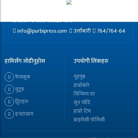
९८५२०८०८२ / ९८११३८०८२७
info@purbipress.com
उर्लाबारी
764/764-64
हामिसँग जोडीनुहोस
उपयोगी लिंकहरु
गृहपृष्ठ
फेसबुक
हाम्रोबारे
युटूब
विनिमय दर
ट्विटहरु
सुन चाँदि
हाम्रो टिम
इन्स्टाग्राम
प्राइभेसी पोलिसी