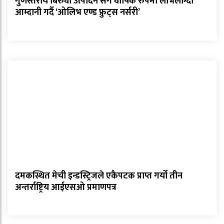
गुणस्तरीय बिरुवा उत्पादन सगै वार्षिक रुपमा लोभलाग्दो
आम्दानी गर्दै ‘ओलिभ एण्ड फ्रुट्स नर्सरी’
दमकस्थित मेची इन्डस्ट्रिजले एकैपटक प्राप्त गर्यो तीन
अन्तर्राष्ट्रिय आईएसओ प्रमाणपत्र