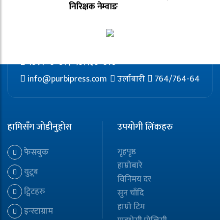
निरिक्षक नेम्वाङ
९८५२०८०८२ / ९८११३८०८२७
info@purbipress.com
उर्लाबारी
764/764-64
हामिसँग जोडीनुहोस
उपयोगी लिंकहरु
गृहपृष्ठ
फेसबुक
हाम्रोबारे
युटूब
विनिमय दर
ट्विटहरु
सुन चाँदि
हाम्रो टिम
इन्स्टाग्राम